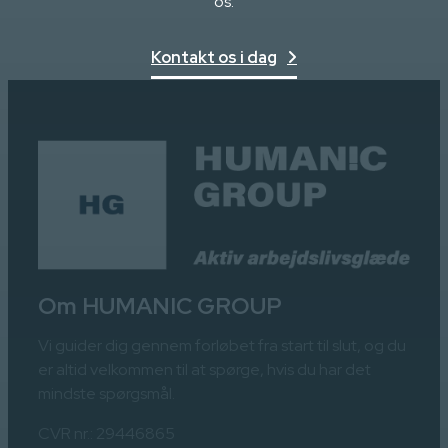
os.
Kontakt os i dag
Om HUMANIC GROUP
Vi guider dig gennem forløbet fra start til slut, og du
er altid velkommen til at spørge, hvis du har det
mindste spørgsmål.
CVR nr.: 29446865