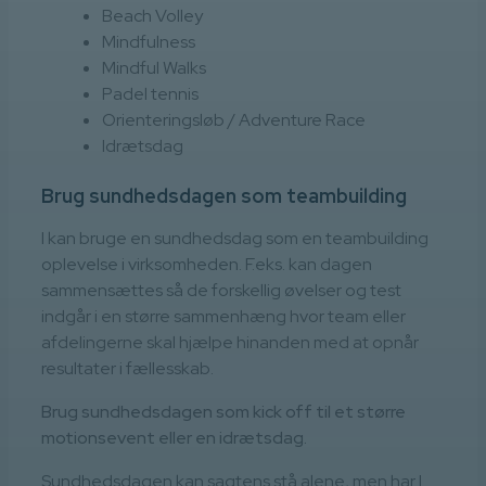
Beach Volley
Mindfulness
Mindful Walks
Padel tennis
Orienteringsløb / Adventure Race
Idrætsdag
Brug sundhedsdagen som teambuilding
I kan bruge en sundhedsdag som en teambuilding
oplevelse i virksomheden. F.eks. kan dagen
sammensættes så de forskellig øvelser og test
indgår i en større sammenhæng hvor team eller
afdelingerne skal hjælpe hinanden med at opnår
resultater i fællesskab.
Brug sundhedsdagen som kick off til et større
motionsevent eller en idrætsdag.
Sundhedsdagen kan sagtens stå alene, men har I