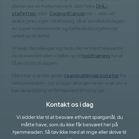
planer om et motionsevent, som f.eks.
DHL-
stafetten
eller
Cycling4Cancer
mv. - eller vil I
skabe jeres egen idrætsdag, så er sundhedsdagen
en super motiverende og fællesskabsstyrkende
vinkel op til dette.
Vi laver de målinger og tests der er mest relevante
op til eventet eller vi stiller op til
holdtræning
for at
få jer i form til dagen.
Ellers har vi andre gode
teambuildingaktiviteter
for
virksomheden - og vi tager altid gerne en snak om vi
kan skræddersy et firmaevent til netop jer.
Kontakt os i dag
Vi sidder klar til at besvare ethvert spørgsmål, du
måtte have, som du ikke får besvaret her på
hjemmesiden. Så tøv ikke med at ringe eller skrive til