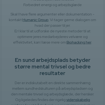
Forbedret energi og arbejdsglæde
Skal I have flere argumenter eller dokumentation -
kontakt
Humanic Group
. Vi tager gerne dialogen om
hvad der passer til jer.
Er I klar til at udforske de nyeste metoder til at
optimere jeres medarbejderes velvære og
effektivitet, kan I læse mere om
Biohacking her
.
En sund arbejdsplads betyder
større mental trivsel og bedre
resultater
Der er indiskutabelt en direkte sammenhæng
mellem sundhedskulturen på arbejdspladsen og
den mentale trivsel og arbejdsglæde, der hersker.
Og ligeledes findes der rigelig
videnskabelig