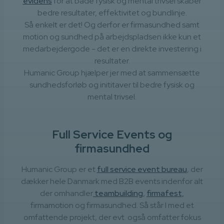
evidens
for at både fysisk og mental trivsel skaber
bedre resultater, effektivitet og bundlinje.
Så enkelt er det! Og derfor er firmasundhed samt
motion og sundhed på arbejdspladsen ikke kun et
medarbejdergode - det er en direkte investering i
resultater.
Humanic Group hjælper jer med at sammensætte
sundhedsforløb og inititaver til bedre fysisk og
mental trivsel.
Full Service Events og
firmasundhed
Humanic Group er et
full service event bureau
, der
dækker hele Danmark med B2B events indenfor alt
der omhandler
teambuilding
,
firmafest,
firmamotion og firmasundhed. Så står I med et
omfattende projekt, der evt. også omfatter fokus