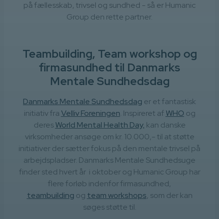
på fællesskab, trivsel og sundhed - så er Humanic
Group den rette partner.
Teambuilding, Team workshop og
firmasundhed til Danmarks
Mentale Sundhedsdag
Danmarks Mentale Sundhedsdag
er et fantastisk
initiativ fra
Velliv Foreningen
. Inspireret af
WHO
og
deres
World Mental Health Day,
kan danske
virksomheder ansøge om kr. 10.000,- til at støtte
initiativer der sætter fokus på den mentale trivsel på
arbejdspladser. Danmarks Mentale Sundhedsuge
finder sted hvert år i oktober og Humanic Group har
flere forløb indenfor firmasundhed,
teambuilding
og
team workshops
, som der kan
søges støtte til.