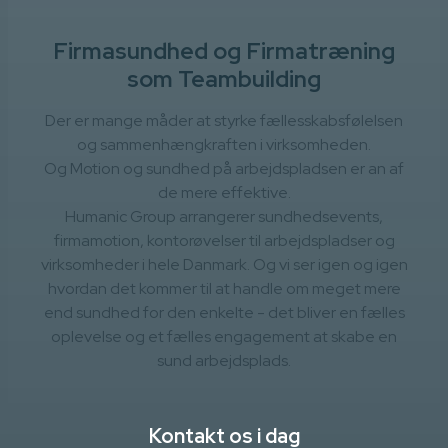
Firmasundhed og Firmatræning
som Teambuilding
Der er mange måder at styrke fællesskabsfølelsen
og sammenhængkraften i virksomheden.
Og Motion og sundhed på arbejdspladsen er an af
de mere effektive.
Humanic Group arrangerer sundhedsevents,
firmamotion, kontorøvelser til arbejdspladser og
virksomheder i hele Danmark. Og vi ser igen og igen
hvordan det kommer til at handle om meget mere
end sundhed for den enkelte - det bliver en fælles
oplevelse og et fælles engagement at skabe en
sund arbejdsplads.
Kontakt os i dag