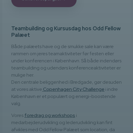
Teambuilding og Kursusdag hos Odd Fellow
Palæet
Både palæets have og de smukke sale kan være
rammen om jeres teamaktiviteter før festen eller
under konferencen i København. Så både indendørs
teambuilding og udendørs konferenceaktiviteter er
mulige her.
Den centrale beliggenhed i Bredgade, gør desuden
at vores aktive
Copenhagen City Challenge
i indre
København er et populært og energi-boostende
valg.
Vores
foredrag og workshops
i
medarbejderudvikling og lederudvikling kan fint
afvikles med Odd Fellow Palæet som location, da