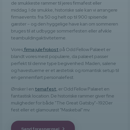
de smukkeste rammer til jeres firmafest eller
middag. I de smukke, historiske sale kan vi arrangere
firmaevents fra 50 og helt op til 900 spisende
gæster – og den hyggelige have kan om sommeren
bruges til at udbygge sommerfesten eller afvikle
teambuildingaktiviteterne.
Vores
firma julefrokost
på Odd Fellow Palæet er
blandt vores mest populære, da palæet passer
perfekt til denne type begivenhed. Maden, salene
og havestuerne er et æstetisk og romantisk setup til
en gennemført personalefest.
Ønsker I en
temafest,
er Odd Fellow Palæet en
fantastisk location. De historiske rammer giver fine
muligheder for både "The Great Gatsby"-1920er
fest eller et glamourøst "Maskebal" mv.
Send forespørgsel