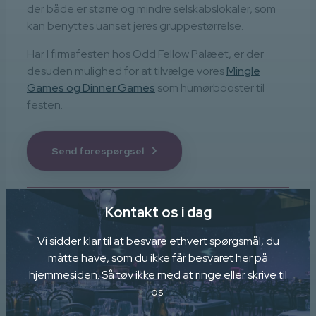
der både er større og mindre selskabslokaler, som
kan benyttes uanset jeres gruppestørrelse.
Har I firmafesten hos Odd Fellow Palæet, er der
desuden mulighed for at tilvælge vores
Mingle
Games og Dinner Games
som humørbooster til
festen.
Send forespørgsel
Kontakt os i dag
Vi sidder klar til at besvare ethvert spørgsmål, du
måtte have, som du ikke får besvaret her på
hjemmesiden. Så tøv ikke med at ringe eller skrive til
os.