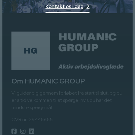
Kontakt os i dag
Om HUMANIC GROUP
Vi guider dig gennem forløbet fra start til slut, og du
er altid velkommen til at spørge, hvis du har det
mindste spørgsmål.
CVR nr.: 29446865