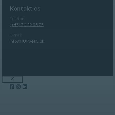
Kontakt os
Telefon:
(+45) 70 22 65 75
E-mail:
info@HUMANIC.dk
Luk
Close
this
modul