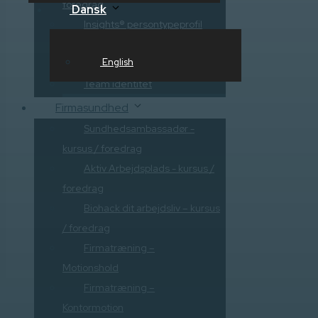
foredrag
Dansk
Insights® persontypeprofil
Sundhedsambassadør -
English
kursus / foredrag
Team identitet
Firmasundhed
Sundhedsambassadør -
kursus / foredrag
Aktiv Arbejdsplads - kursus /
foredrag
Biohack dit arbejdsliv – kursus
/ foredrag
Firmatræning –
Motionshold
Firmatræning –
Kontormotion