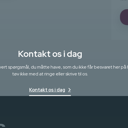
Kontakt os i dag
ethvert spørgsmål, du måtte have, som du ikke får besvaret her p
tøv ikke med at ringe eller skrive til os.
Kontakt os i dag