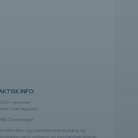
AKTISK INFO:
2000+ personer
timer / kan tilpasses
NE Copenhagen
e indendørs- og udendørs teambuilding og
udvikling samt motions- og sundhedsaktiviteter