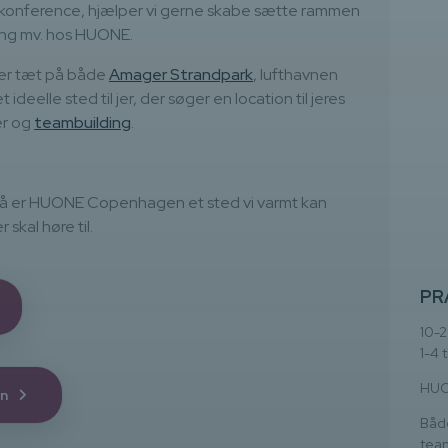
n konference, hjælper vi gerne skabe sætte rammen
ing mv. hos HUONE.
er tæt på både
Amager Strandpark
, lufthavnen
 ideelle sted til jer, der søger en location til jeres
er og
teambuilding
.
så er HUONE Copenhagen et sted vi varmt kan
skal høre til.
PR
10-
1-4 
HUO
en
Båd
team