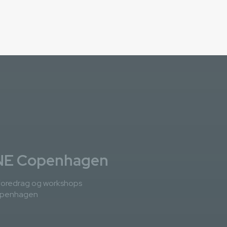
NE Copenhagen
 foredrag og workshops
openhagen