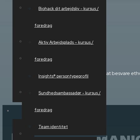
Aktiv Arbejdsplads – kursus /
Biohack dit arbejdsliv - kursus /
foredrag
foredrag
Insights® persontypeprofil
Aktiv Arbejdsplads – kursus /
Sundhedsambassadør - kursus /
foredrag
Vi sidder klar til at besvare 
foredrag
Insights® persontypeprofil
Team identitet
Sundhedsambassadør - kursus /
Firmasundhed
foredrag
Team identitet
Sundhedsambassadør - kursus /